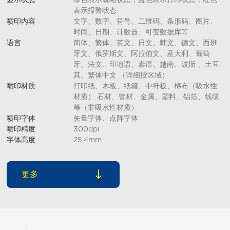
显示状态
绿色表示就绪状态；蓝色表示打印状态；红色
表示报警状态
喷印内容
文字、数字、符号、二维码、条形码、图片、
时间、日期、计数器、可变数据库等
语言
简体、繁体、英文、日文、韩文、德文、西班
牙文、俄罗斯文、阿拉伯文、意大利、葡萄
牙、法文、印地语、泰语、越南、波斯 、土耳
其、繁体中文 （详细按区域）
喷印材质
打印纸、木板、纸箱、中纤板、棉布（吸水性
材质） 石材、管材、金属、塑料、铝箔、线缆
等（非吸水性材质）
喷印字体
矢量字体、点阵字体
喷印精度
300dpi
字体高度
25.4mm
更多