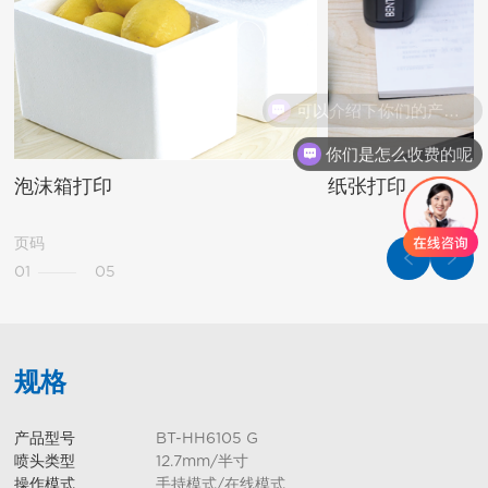
可以介绍下你们的产品么
你们是怎么收费的呢
泡沫箱打印
纸张打印
页码
01
05
规格
产品型号
BT-HH6105 G
喷头类型
12.7mm/半寸
操作模式
手持模式/在线模式