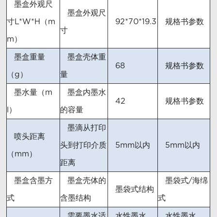
墨盒外观尺
墨盒外观尺
寸L*W*H（m
92*70*19.3
规格书参数
寸
m）
墨盒重量
墨盒壳体重
68
规格书参数
（g）
量
墨水量（m
墨盒内墨水
42
规格书参数
l）
的容量
墨滴从打印
喷头距离
头到打印介质
5mm以内
5mm以内
（mm）
距离
墨盒含墨方
墨盒壳体的
墨袋式/海绵
墨袋式结构
式
含墨结构
式
需要墨水适
水性墨水
水性墨水